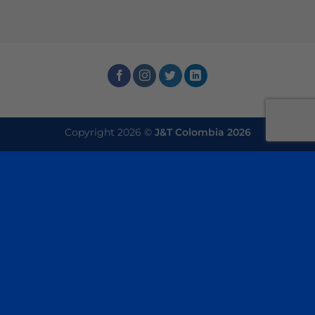
Copyright 2026 ©
J&T Colombia 2026
Este sitio utiliza cookies para ofrecerle una mejor
experiencia de navegación. Al navegar por este sitio
web, acepta nuestro uso de cookies.
×
ACEPTAR