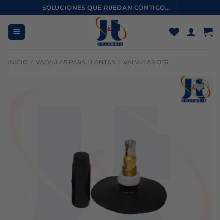
Saltar
SOLUCIONES QUE RUEDAN CONTIGO...
al
contenido
INICIO
/
VALVULAS PARA LLANTAS
/
VALVULAS OTR
Añadir
a la
lista
de
deseos