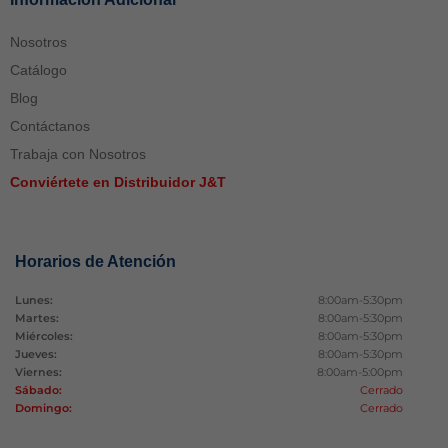
Nosotros
Catálogo
Blog
Contáctanos
Trabaja con Nosotros
Conviértete en Distribuidor J&T
Horarios de Atención
Lunes:
8:00am-5:30pm
Martes:
8:00am-5:30pm
Miércoles:
8:00am-5:30pm
Jueves:
8:00am-5:30pm
Viernes:
8:00am-5:00pm
Sábado:
Cerrado
Domingo:
Cerrado