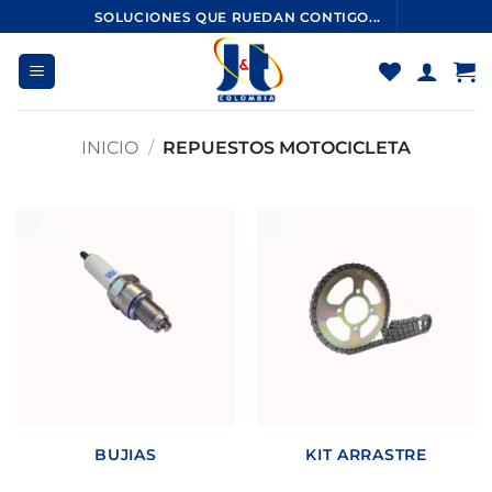
Saltar
SOLUCIONES QUE RUEDAN CONTIGO...
al
contenido
INICIO
/
REPUESTOS MOTOCICLETA
BUJIAS
KIT ARRASTRE