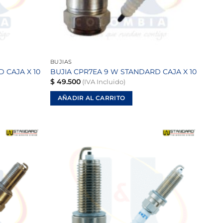
BUJIAS
 CAJA X 10
BUJIA CPR7EA 9 W STANDARD CAJA X 10
$
49.500
(IVA Incluido)
AÑADIR AL CARRITO
Añadir
Añadir
a la
a la
lista de
lista de
deseos
deseos