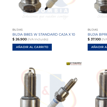
BUJIAS
BUJIAS
BUJIA B8ES W STANDARD CAJA X 10
BUJIA BPR
$
26.900
$
37.100
(IVA Incluido)
(IVA
AÑADIR AL CARRITO
AÑADIR A
Añadir
a la
lista de
deseos