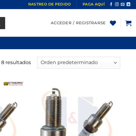
RASTREO DE PEDIDO
PAGA AQUÍ
ACCEDER / REGISTRARSE
 8 resultados
Añadir
Añadir
a la
a la
lista de
lista de
deseos
deseos