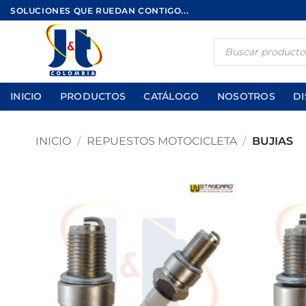
Saltar
SOLUCIONES QUE RUEDAN CONTIGO...
al
contenido
Búsqueda
de
productos
INICIO
PRODUCTOS
CATÁLOGO
NOSOTROS
DI
INICIO
/
REPUESTOS MOTOCICLETA
/
BUJIAS
Añadir
a la
lista de
deseos