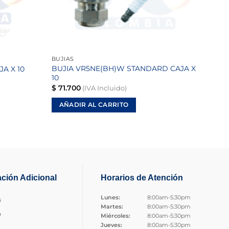
BUJIAS
BUJIA VR5NE(BH)W STANDARD CAJA X
A X 10
10
$
71.700
(IVA Incluido)
AÑADIR AL CARRITO
ación Adicional
Horarios de Atención
Lunes:
8:00am-5:30pm
s
Martes:
8:00am-5:30pm
o
Miércoles:
8:00am-5:30pm
Jueves:
8:00am-5:30pm