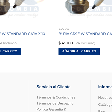
BUJIAS
E W STANDARD CAJA X 10
BUJIA CR9E W STANDARD CAJ
$
45.100
A Incluido)
(IVA Incluido)
L CARRITO
AÑADIR AL CARRITO
Servicio al Cliente
Inform
Términos & Condiciones
Nosotro
Términos de Despacho
Catálog
Política Garantía &
Blog