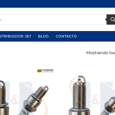
STRIBUIDOR J&T
BLOG
CONTACTO
Mostrando los
Añadir
a la
lista de
deseos