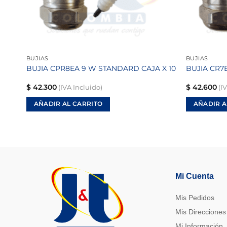
BUJIAS
BUJIAS
BUJIA CPR8EA 9 W STANDARD CAJA X 10
BUJIA CR7
$
42.300
$
42.600
(IVA Incluido)
(IV
AÑADIR AL CARRITO
AÑADIR A
Mi Cuenta
Mis Pedidos
Mis Direcciones
Mi Información