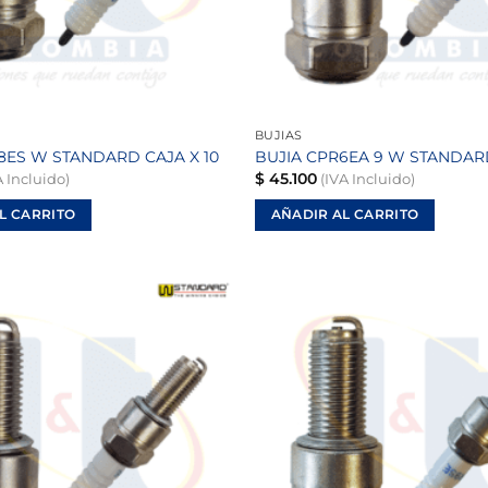
BUJIAS
8ES W STANDARD CAJA X 10
BUJIA CPR6EA 9 W STANDARD
$
45.100
 Incluido)
(IVA Incluido)
L CARRITO
AÑADIR AL CARRITO
Añadir
a la
lista de
deseos