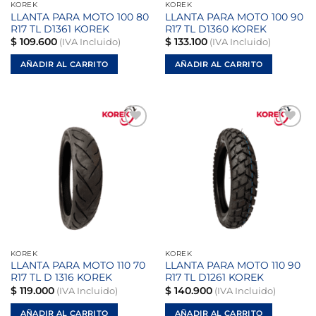
KOREK
KOREK
LLANTA PARA MOTO 100 80
LLANTA PARA MOTO 100 90
R17 TL D1361 KOREK
R17 TL D1360 KOREK
$
109.600
$
133.100
(IVA Incluido)
(IVA Incluido)
AÑADIR AL CARRITO
AÑADIR AL CARRITO
Añadir
Añadir
a la
a la
lista de
lista de
deseos
deseos
KOREK
KOREK
LLANTA PARA MOTO 110 70
LLANTA PARA MOTO 110 90
R17 TL D 1316 KOREK
R17 TL D1261 KOREK
$
119.000
$
140.900
(IVA Incluido)
(IVA Incluido)
AÑADIR AL CARRITO
AÑADIR AL CARRITO