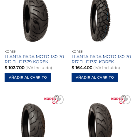
Añadir
Añadir
a la
a la
lista de
lista de
deseos
deseos
KOREK
KOREK
LLANTA PARA MOTO 130 70
LLANTA PARA MOTO 130 70
R12 TL D1379 KOREK
R17 TL D1331 KOREK
$
102.700
$
164.400
(IVA Incluido)
(IVA Incluido)
AÑADIR AL CARRITO
AÑADIR AL CARRITO
Añadir
Añadir
a la
a la
lista de
lista de
deseos
deseos