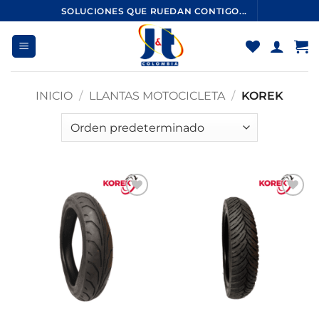
Saltar
SOLUCIONES QUE RUEDAN CONTIGO...
al
contenido
INICIO
/
LLANTAS MOTOCICLETA
/
KOREK
Añadir
Añadir
a la
a la
lista de
lista de
deseos
deseos