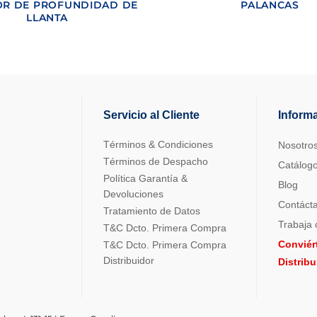
R DE PROFUNDIDAD DE
PALANCAS
LLANTA
Servicio al Cliente
Inform
Términos & Condiciones
Nosotro
Términos de Despacho
Catálog
Política Garantía &
Blog
Devoluciones
Contáct
Tratamiento de Datos
Trabaja 
T&C Dcto. Primera Compra
Conviér
T&C Dcto. Primera Compra
Distribuidor
Distrib