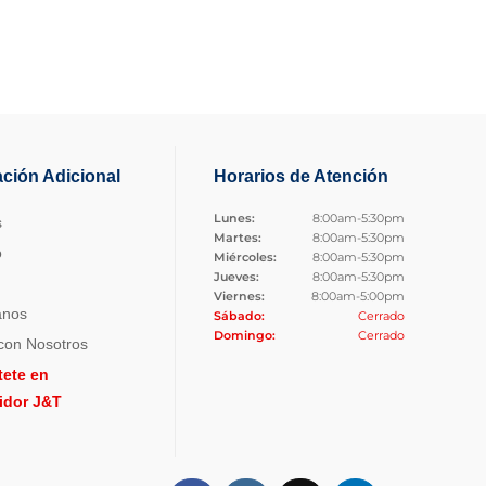
ación Adicional
Horarios de Atención
Lunes:
8:00am-5:30pm
s
Martes:
8:00am-5:30pm
o
Miércoles:
8:00am-5:30pm
Jueves:
8:00am-5:30pm
Viernes:
8:00am-5:00pm
anos
Sábado:
Cerrado
Domingo:
Cerrado
con Nosotros
tete en
uidor J&T