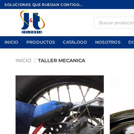
Saltar
SOLUCIONES QUE RUEDAN CONTIGO...
al
contenido
Búsqueda
de
productos
INICIO
PRODUCTOS
CATÁLOGO
NOSOTROS
DI
INICIO
/
TALLER MECANICA