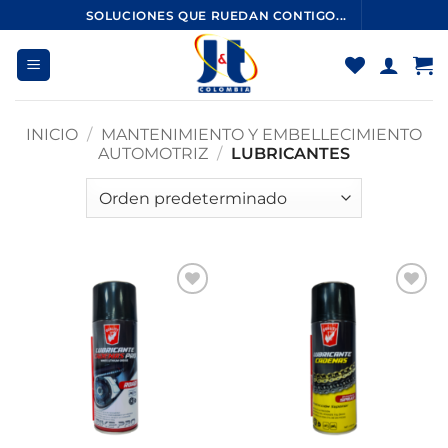
Saltar
SOLUCIONES QUE RUEDAN CONTIGO...
al
contenido
INICIO
/
MANTENIMIENTO Y EMBELLECIMIENTO
AUTOMOTRIZ
/
LUBRICANTES
Añadir
Añadir
a la
a la
lista de
lista de
deseos
deseos