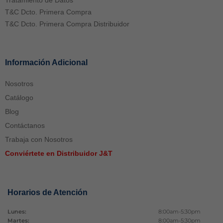
Tratamiento de Datos
T&C Dcto. Primera Compra
T&C Dcto. Primera Compra Distribuidor
Información Adicional
Nosotros
Catálogo
Blog
Contáctanos
Trabaja con Nosotros
Conviértete en Distribuidor J&T
Horarios de Atención
Lunes:
8:00am-5:30pm
Martes:
8:00am-5:30pm