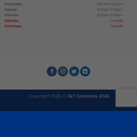
Miércoles:
8:00am-5:30pm
Jueves:
8:00am-5:30pm
Viernes:
8:00am-5:00pm
Sábado:
Cerrado
Domingo:
Cerrado
Copyright 2026 ©
J&T Colombia 2026
Este sitio utiliza cookies para ofrecerle una mejor
experiencia de navegación. Al navegar por este sitio
web, acepta nuestro uso de cookies.