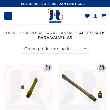
Saltar
SOLUCIONES QUE RUEDAN CONTIGO...
al
contenido
INICIO
/
VALVULAS PARA LLANTAS
/
ACCESORIOS
PARA VALVULAS
Añadir
Añadir
a la
a la
lista de
lista de
deseos
deseos