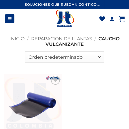
Saltar
SOLUCIONES QUE RUEDAN CONTIGO...
al
contenido
INICIO
/
REPARACION DE LLANTAS
/
CAUCHO
VULCANIZANTE
Añadir
a la
lista de
deseos