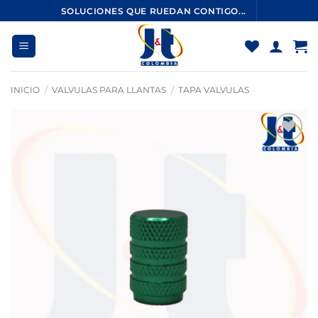
Saltar
SOLUCIONES QUE RUEDAN CONTIGO...
al
contenido
INICIO
/
VALVULAS PARA LLANTAS
/
TAPA VALVULAS
Añadir
a la
lista
de
deseos