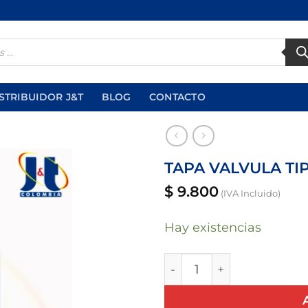
STRIBUIDOR J&T
BLOG
CONTACTO
TAPA VALVULA TI
$
9.800
(IVA Incluido)
Añadir
a la
lista
Hay existencias
de
deseos
TAPA VALVULA TIPO DO