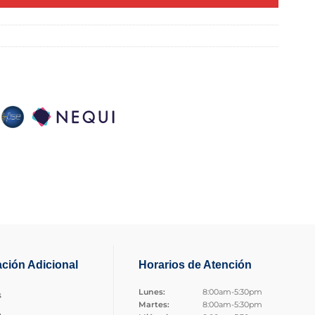
ación Adicional
Horarios de Atención
Lunes:
8:00am-5:30pm
s
Martes:
8:00am-5:30pm
o