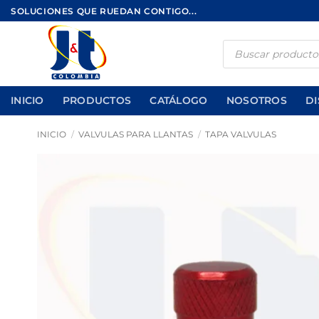
Saltar
SOLUCIONES QUE RUEDAN CONTIGO...
al
contenido
Búsqueda
de
productos
INICIO
PRODUCTOS
CATÁLOGO
NOSOTROS
DI
INICIO
/
VALVULAS PARA LLANTAS
/
TAPA VALVULAS