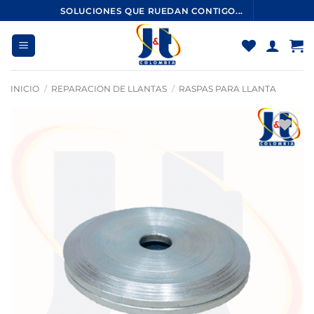
Saltar
SOLUCIONES QUE RUEDAN CONTIGO...
al
contenido
INICIO
/
REPARACION DE LLANTAS
/
RASPAS PARA LLANTA
Añadir
a la
lista
de
deseos