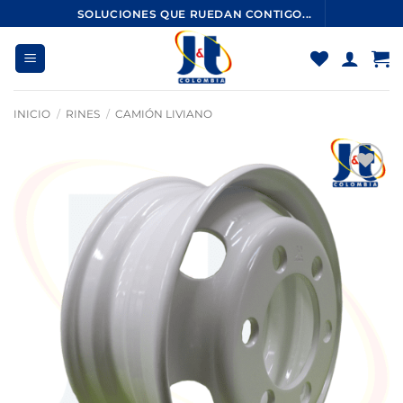
Saltar
SOLUCIONES QUE RUEDAN CONTIGO...
al
contenido
INICIO
/
RINES
/
CAMIÓN LIVIANO
Añadir
a la
lista
de
deseos