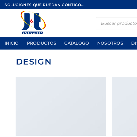
Saltar
SOLUCIONES QUE RUEDAN CONTIGO...
al
contenido
Búsqueda
de
productos
INICIO
PRODUCTOS
CATÁLOGO
NOSOTROS
DI
DESIGN