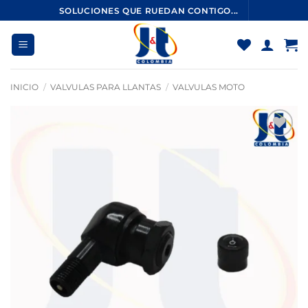
Saltar
SOLUCIONES QUE RUEDAN CONTIGO...
al
contenido
INICIO
/
VALVULAS PARA LLANTAS
/
VALVULAS MOTO
Añadir
a la
lista
de
deseos