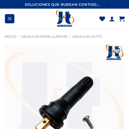
Saltar
SOLUCIONES QUE RUEDAN CONTIGO...
al
contenido
INICIO
/
VALVULAS PARA LLANTAS
/
VALVULAS AUTO
Añadir
a la
lista
de
deseos