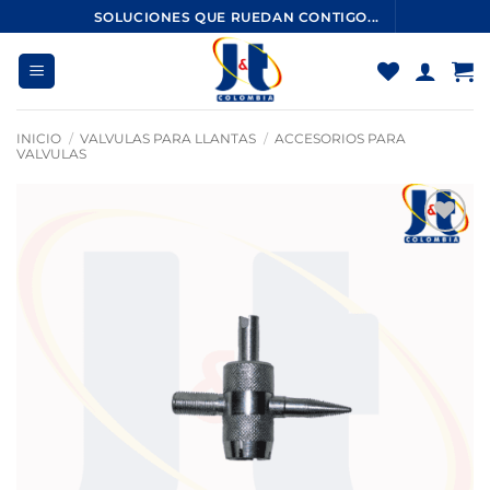
Saltar
SOLUCIONES QUE RUEDAN CONTIGO...
al
contenido
INICIO
/
VALVULAS PARA LLANTAS
/
ACCESORIOS PARA
VALVULAS
Añadir
a la
lista
de
deseos