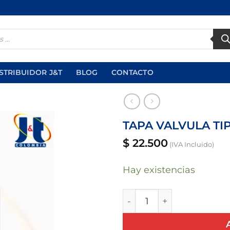
STRIBUIDOR J&T
BLOG
CONTACTO
TAPA VALVULA TI
$
22.500
(IVA Incluido)
Añadir
a la
lista
Hay existencias
de
deseos
TAPA VALVULA TIPO TA