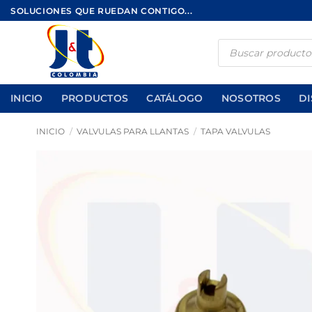
Saltar
SOLUCIONES QUE RUEDAN CONTIGO...
al
contenido
Búsqueda
de
productos
INICIO
PRODUCTOS
CATÁLOGO
NOSOTROS
DI
INICIO
/
VALVULAS PARA LLANTAS
/
TAPA VALVULAS