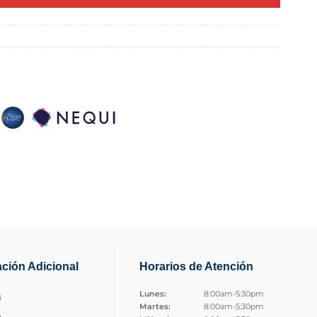
ación Adicional
Horarios de Atención
Lunes:
8:00am-5:30pm
s
Martes:
8:00am-5:30pm
o