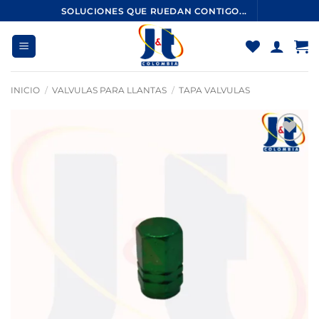
Saltar
SOLUCIONES QUE RUEDAN CONTIGO...
al
contenido
INICIO
/
VALVULAS PARA LLANTAS
/
TAPA VALVULAS
Añadir
a la
lista
de
deseos