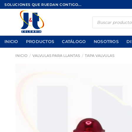
Saltar
SOLUCIONES QUE RUEDAN CONTIGO...
al
contenido
Búsqueda
de
productos
INICIO
PRODUCTOS
CATÁLOGO
NOSOTROS
DI
INICIO
/
VALVULAS PARA LLANTAS
/
TAPA VALVULAS