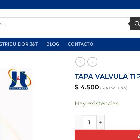
STRIBUIDOR J&T
BLOG
CONTACTO
TAPA VALVULA TI
$
4.500
(IVA Incluido)
Añadir
a la
lista
Hay existencias
de
deseos
TAPA VALVULA TIPO DO