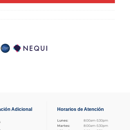
ación Adicional
Horarios de Atención
Lunes:
8:00am-5:30pm
s
Martes:
8:00am-5:30pm
o