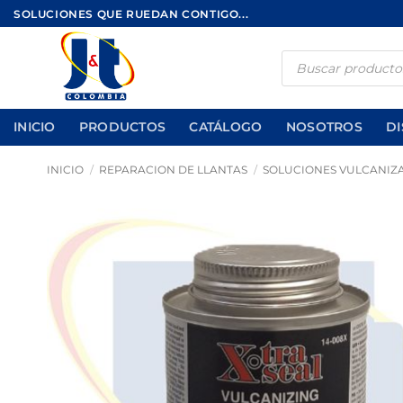
Saltar
SOLUCIONES QUE RUEDAN CONTIGO...
al
contenido
Búsqueda
de
productos
INICIO
PRODUCTOS
CATÁLOGO
NOSOTROS
DI
INICIO
/
REPARACION DE LLANTAS
/
SOLUCIONES VULCANIZ