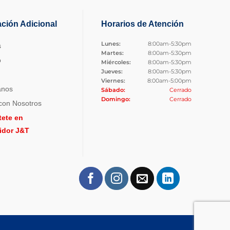
ación Adicional
Horarios de Atención
Lunes:
8:00am-5:30pm
s
Martes:
8:00am-5:30pm
o
Miércoles:
8:00am-5:30pm
Jueves:
8:00am-5:30pm
Viernes:
8:00am-5:00pm
anos
Sábado:
Cerrado
Domingo:
Cerrado
con Nosotros
tete en
uidor J&T