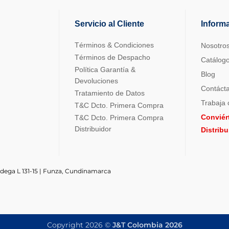
Servicio al Cliente
Inform
Términos & Condiciones
Nosotro
Términos de Despacho
Catálog
Política Garantía &
Blog
Devoluciones
Contáct
Tratamiento de Datos
Trabaja 
T&C Dcto. Primera Compra
Conviér
T&C Dcto. Primera Compra
Distribuidor
Distrib
odega L 131-15 | Funza, Cundinamarca
Copyright 2026 ©
J&T Colombia 2026