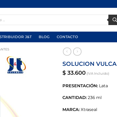
STRIBUIDOR J&T
BLOG
CONTACTO
ANTES
SOLUCION VULCA
$
33.600
(IVA Incluido)
Añadir
a la
lista
PRESENTACIÓN:
Lata
de
deseos
CANTIDAD:
236 ml
MARCA:
Xtraseal