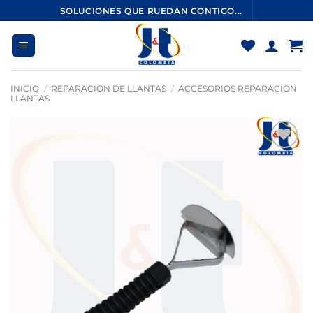
Saltar
SOLUCIONES QUE RUEDAN CONTIGO...
al
contenido
INICIO
/
REPARACION DE LLANTAS
/
ACCESORIOS REPARACION
LLANTAS
Añadir
a la
lista
de
deseos