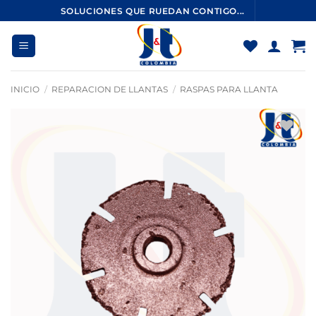
Saltar
SOLUCIONES QUE RUEDAN CONTIGO...
al
contenido
INICIO
/
REPARACION DE LLANTAS
/
RASPAS PARA LLANTA
Añadir
a la
lista
de
deseos