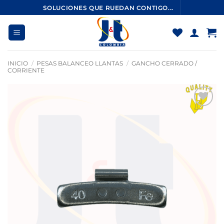
Saltar
SOLUCIONES QUE RUEDAN CONTIGO...
al
contenido
INICIO
/
PESAS BALANCEO LLANTAS
/
GANCHO CERRADO /
CORRIENTE
Añadir
a la
lista
de
deseos