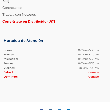
Blog
Contáctanos
Trabaja con Nosotros
Conviértete en Distribuidor J&T
Horarios de Atención
Lunes:
8:00am-5:30pm
Martes:
8:00am-5:30pm
Miércoles:
8:00am-5:30pm
Jueves:
8:00am-5:30pm
Viernes:
8:00am-5:00pm
Sábado:
Cerrado
Domingo:
Cerrado