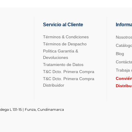
Servicio al Cliente
Inform
Términos & Condiciones
Nosotro
Términos de Despacho
Catálog
Política Garantía &
Blog
Devoluciones
Contáct
Tratamiento de Datos
Trabaja 
T&C Dcto. Primera Compra
Conviér
T&C Dcto. Primera Compra
Distribuidor
Distrib
odega L 131-15 | Funza, Cundinamarca