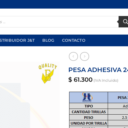
STRIBUIDOR J&T
BLOG
CONTACTO
PESA ADHESIVA 2
$
61.300
(IVA Incluido)
Añadir
a la
lista
de
deseos