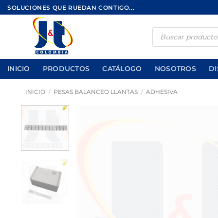
Saltar
SOLUCIONES QUE RUEDAN CONTIGO...
al
contenido
Búsqueda
de
productos
INICIO
PRODUCTOS
CATÁLOGO
NOSOTROS
DI
INICIO
/
PESAS BALANCEO LLANTAS
/
ADHESIVA