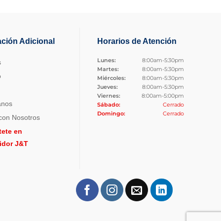
ación Adicional
Horarios de Atención
Lunes:
8:00am-5:30pm
s
Martes:
8:00am-5:30pm
o
Miércoles:
8:00am-5:30pm
Jueves:
8:00am-5:30pm
Viernes:
8:00am-5:00pm
anos
Sábado:
Cerrado
Domingo:
Cerrado
con Nosotros
tete en
uidor J&T