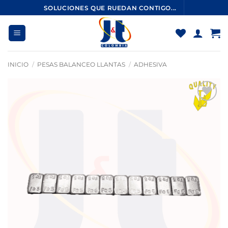
Saltar
SOLUCIONES QUE RUEDAN CONTIGO...
al
contenido
INICIO
/
PESAS BALANCEO LLANTAS
/
ADHESIVA
Añadir
a la
lista
de
deseos