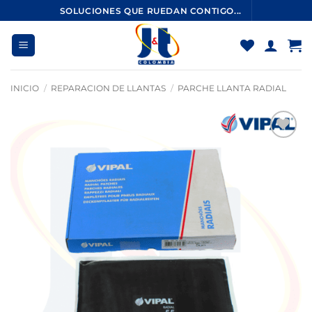
Saltar
SOLUCIONES QUE RUEDAN CONTIGO...
al
contenido
INICIO
/
REPARACION DE LLANTAS
/
PARCHE LLANTA RADIAL
Añadir
a la
lista
de
deseos