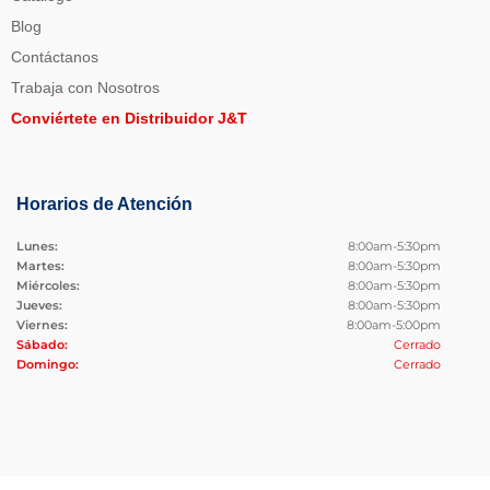
Blog
Contáctanos
Trabaja con Nosotros
Conviértete en Distribuidor J&T
Horarios de Atención
Lunes:
8:00am-5:30pm
Martes:
8:00am-5:30pm
Miércoles:
8:00am-5:30pm
Jueves:
8:00am-5:30pm
Viernes:
8:00am-5:00pm
Sábado:
Cerrado
Domingo:
Cerrado