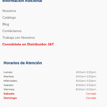
Información Adicional
Nosotros
Catálogo
Blog
Contáctanos
Trabaja con Nosotros
Conviértete en Distribuidor J&T
Horarios de Atención
Lunes:
8:00am-5:30pm
Martes:
8:00am-5:30pm
Miércoles:
8:00am-5:30pm
Jueves:
8:00am-5:30pm
Viernes:
8:00am-5:00pm
Sábado:
Cerrado
Domingo:
Cerrado