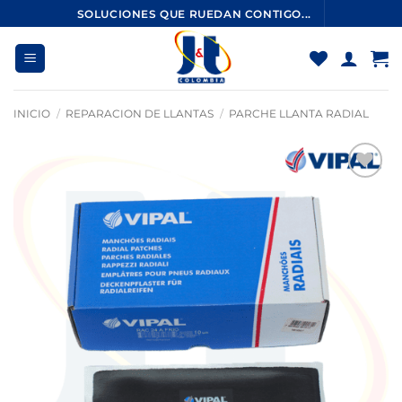
Saltar
SOLUCIONES QUE RUEDAN CONTIGO...
al
contenido
INICIO
/
REPARACION DE LLANTAS
/
PARCHE LLANTA RADIAL
Añadir
a la
lista
de
deseos