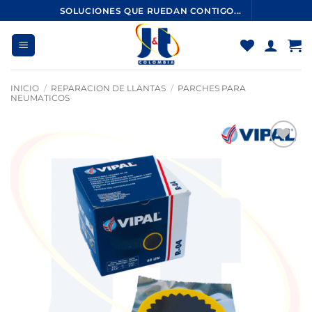
Saltar
SOLUCIONES QUE RUEDAN CONTIGO...
al
contenido
INICIO
/
REPARACION DE LLANTAS
/
PARCHES PARA
NEUMATICOS
Añadir
a la
lista
de
deseos