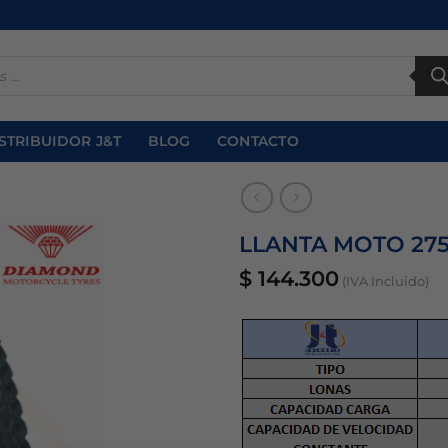
STRIBUIDOR J&T
BLOG
CONTACTO
LLANTA MOTO 275 
$
144.300
(IVA Incluido)
Añadir
a la
lista
de
deseos