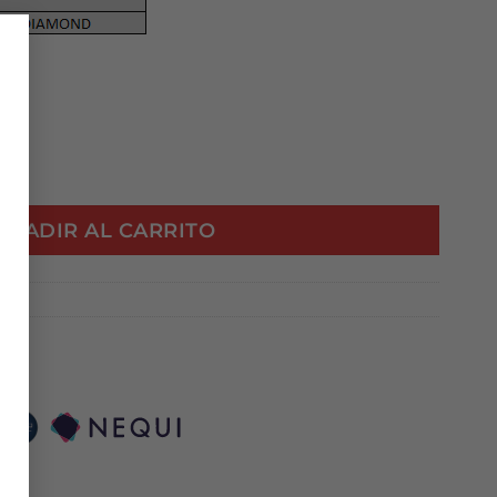
×
66 TT A1113 DIAMOND cantidad
AÑADIR AL CARRITO