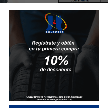
Hay existencias
LLANTA MOTO 275 21 D5
SKU:
140118
Categoría:
DIAMOND