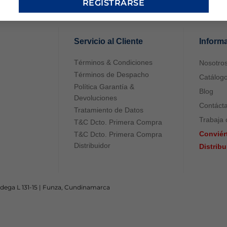
REGISTRARSE
Servicio al Cliente
Inform
Términos & Condiciones
Nosotro
Términos de Despacho
Catálog
Política Garantía &
Blog
Devoluciones
Contáct
Tratamiento de Datos
Trabaja 
T&C Dcto. Primera Compra
Conviér
T&C Dcto. Primera Compra
Distribuidor
Distrib
odega L 131-15 | Funza, Cundinamarca