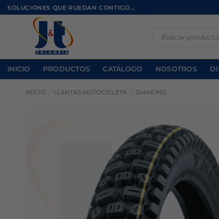
Saltar
SOLUCIONES QUE RUEDAN CONTIGO...
al
contenido
Búsqueda
de
productos
INICIO
PRODUCTOS
CATÁLOGO
NOSOTROS
DI
INICIO
/
LLANTAS MOTOCICLETA
/
DIAMOND