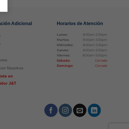
ación Adicional
Horarios de Atención
Lunes:
8:00am-5:30pm
s
Martes:
8:00am-5:30pm
o
Miércoles:
8:00am-5:30pm
Jueves:
8:00am-5:30pm
Viernes:
8:00am-5:00pm
anos
Sábado:
Cerrado
Domingo:
Cerrado
con Nosotros
tete en
uidor J&T