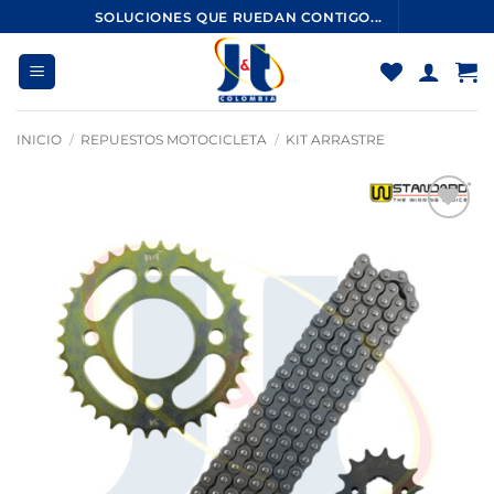
Saltar
SOLUCIONES QUE RUEDAN CONTIGO...
al
contenido
INICIO
/
REPUESTOS MOTOCICLETA
/
KIT ARRASTRE
Añadir
a la
lista
de
deseos