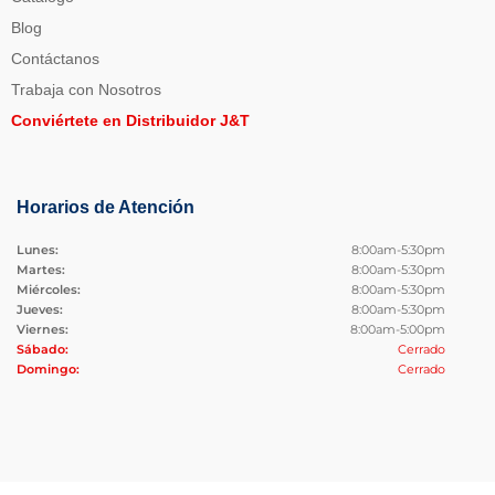
Blog
Contáctanos
Trabaja con Nosotros
Conviértete en Distribuidor J&T
Horarios de Atención
Lunes:
8:00am-5:30pm
Martes:
8:00am-5:30pm
Miércoles:
8:00am-5:30pm
Jueves:
8:00am-5:30pm
Viernes:
8:00am-5:00pm
Sábado:
Cerrado
Domingo:
Cerrado