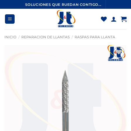
Saltar
SOLUCIONES QUE RUEDAN CONTIGO...
al
contenido
INICIO
/
REPARACION DE LLANTAS
/
RASPAS PARA LLANTA
Añadir
a la
lista
de
deseos