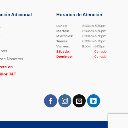
ación Adicional
Horarios de Atención
Lunes:
8:00am-5:30pm
s
Martes:
8:00am-5:30pm
o
Miércoles:
8:00am-5:30pm
Jueves:
8:00am-5:30pm
Viernes:
8:00am-5:00pm
anos
Sábado:
Cerrado
Domingo:
Cerrado
con Nosotros
tete en
uidor J&T