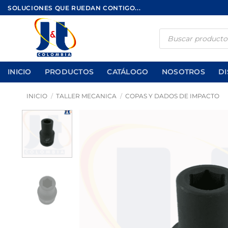
Saltar
SOLUCIONES QUE RUEDAN CONTIGO...
al
contenido
Búsqueda
de
productos
INICIO
PRODUCTOS
CATÁLOGO
NOSOTROS
DI
INICIO
/
TALLER MECANICA
/
COPAS Y DADOS DE IMPACTO