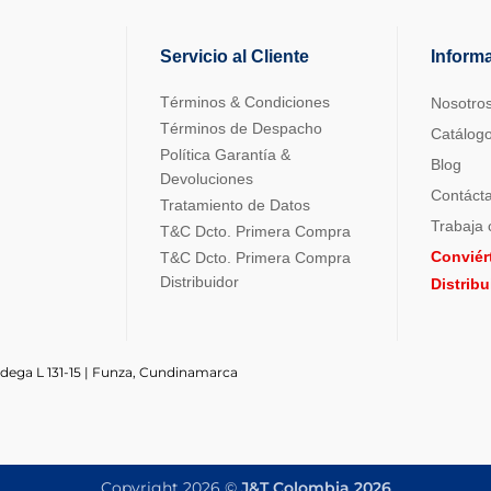
Servicio al Cliente
Inform
Términos & Condiciones
Nosotro
Términos de Despacho
Catálog
Política Garantía &
Blog
Devoluciones
Contáct
Tratamiento de Datos
Trabaja 
T&C Dcto. Primera Compra
Conviér
T&C Dcto. Primera Compra
Distribuidor
Distrib
odega L 131-15 | Funza, Cundinamarca
Copyright 2026 ©
J&T Colombia 2026