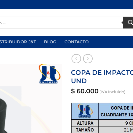
STRIBUIDOR J&T
BLOG
CONTACTO
COPA DE IMPACT
UND
Añadir
a la
$
60.000
(IVA Incluido)
lista
de
deseos