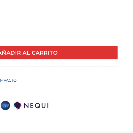
DRANTE 1X21MM CRMO X UND cantidad
AÑADIR AL CARRITO
IMPACTO