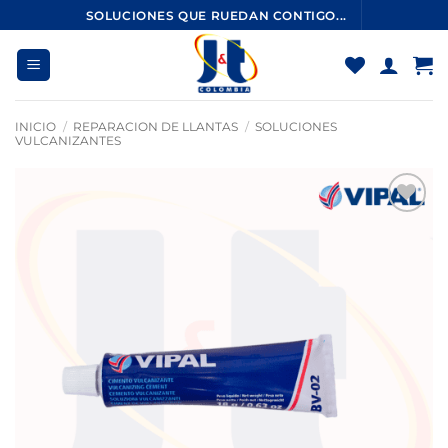
Saltar
SOLUCIONES QUE RUEDAN CONTIGO...
al
contenido
INICIO
/
REPARACION DE LLANTAS
/
SOLUCIONES
VULCANIZANTES
Añadir
a la
lista
de
deseos