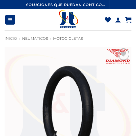
Saltar
SOLUCIONES QUE RUEDAN CONTIGO...
al
contenido
INICIO
/
NEUMATICOS
/
MOTOCICLETAS
Añadir
a la
lista
de
deseos