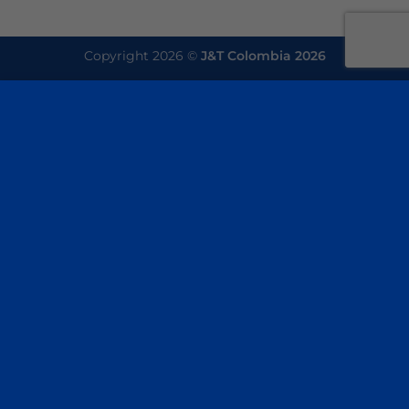
Copyright 2026 ©
J&T Colombia 2026
Este sitio utiliza cookies para ofrecerle una mejor
experiencia de navegación. Al navegar por este sitio
web, acepta nuestro uso de cookies.
ACEPTAR
×