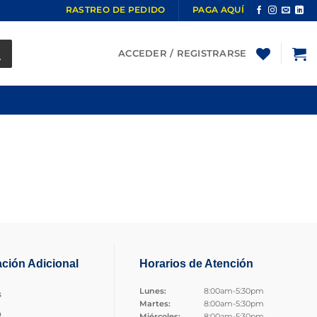
RASTREO DE PEDIDO
PAGA AQUÍ
ACCEDER / REGISTRARSE
ación Adicional
Horarios de Atención
Lunes:
8:00am-5:30pm
s
Martes:
8:00am-5:30pm
o
Miércoles:
8:00am-5:30pm