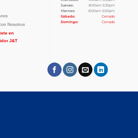
Jueves:
8:00am-5:30pm
Viernes:
8:00am-5:00pm
anos
Sábado:
Cerrado
Domingo:
Cerrado
con Nosotros
tete en
uidor J&T