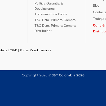
Política Garantía &
Blog
Devoluciones
Contáct
Tratamiento de Datos
Trabaja 
T&C Dcto. Primera Compra
Conviér
T&C Dcto. Primera Compra
Distribuidor
Distrib
odega L 131-15 | Funza, Cundinamarca
Copyright 2026 ©
J&T Colombia 2026