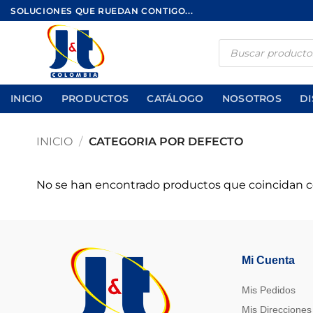
Saltar
SOLUCIONES QUE RUEDAN CONTIGO...
al
contenido
Búsqueda
de
productos
INICIO
PRODUCTOS
CATÁLOGO
NOSOTROS
DI
INICIO
/
CATEGORIA POR DEFECTO
No se han encontrado productos que coincidan co
Mi Cuenta
Mis Pedidos
Mis Direcciones