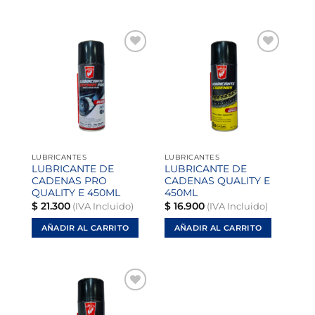
Añadir
Añadir
a la
a la
lista de
lista de
deseos
deseos
LUBRICANTES
LUBRICANTES
LUBRICANTE DE
LUBRICANTE DE
CADENAS PRO
CADENAS QUALITY E
QUALITY E 450ML
450ML
$
21.300
$
16.900
(IVA Incluido)
(IVA Incluido)
AÑADIR AL CARRITO
AÑADIR AL CARRITO
Añadir
a la