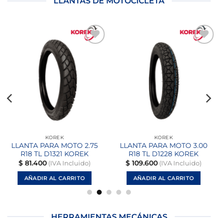
LLANTAS DE MOTOCICLETA
Añadir
Añadir
a la
a la
lista
lista
de
de
deseos
deseos
KOREK
KOREK
LLANTA PARA MOTO 2.75
LLANTA PARA MOTO 3.00
R18 TL D1321 KOREK
R18 TL D1228 KOREK
$
81.400
$
109.600
(IVA Incluido)
(IVA Incluido)
AÑADIR AL CARRITO
AÑADIR AL CARRITO
HERRAMIENTAS MECÁNICAS