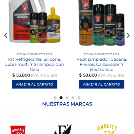
Añadir
Añadir
a la
a la
lista
lista
de
de
deseos
deseos
ZONA COMBOTIZADA
ZONA COMBOTIZADA
Kit Refrigerante, Silicona,
Pack Limpiador Cadena,
Lubri-multi Y Shampoo Con
Frenos, Carburador Y
Cera
Electrónico
$
53.800
$
58.600
(IVA Incluido)
(IVA Incluido)
AÑADIR AL CARRITO
AÑADIR AL CARRITO
NUESTRAS MARCAS