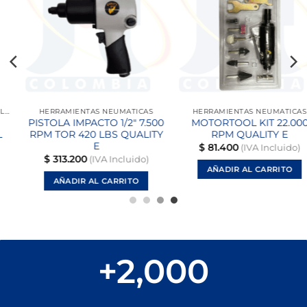
a la
a la
lista
lista
de
de
deseos
deseos
RRAMIENTAS NEUMATICAS
HERRAMIENTAS NEUMATICAS
OLA IMPACTO 1/2″ 7.500
MOTORTOOL KIT 22.000
KI
 TOR 420 LBS QUALITY
RPM QUALITY E
AG
E
$
81.400
(IVA Incluido)
313.200
(IVA Incluido)
AÑADIR AL CARRITO
AÑADIR AL CARRITO
+
2,000